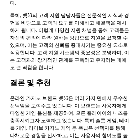
다.
특히, 벳33의 고객 지원 담당자들은 전문적인 지식과 경
험을 바탕으로 고객의 요구를 이해하고 해결책을 제시
하게 됩니다. 이렇게 다양한 지원 채널을 통해 고객들은
자신의 편의에 따라 원하는 방법으로 지원을 요청할 수
있으며, 이는 고객의 신뢰를 증대시키는 중요한 요소로
작용합니다. 고객 지원 시스템의 중요성은 분명하며, 이
는 고객과의 장기적인 관계를 구축하고 유지하는 데에
도 큰 역할을 합니다.
결론 및 추천
온라인 카지노 브랜드 벳33은 여러 가지 면에서 우수한
선택임을 보여주고 있습니다. 이 브랜드는 사용자에게
다양한 게임 옵션을 제공하여, 모든 플레이어의 니즈를
충족시키고자 노력하고 있습니다. 특히 슬롯 게임, 테이
블 게임, 라이브 카지노 게임 등 폭넓은 선택지를 통해
다채로운 경험을 선사하고, 이는 사용자의 참여도를 높