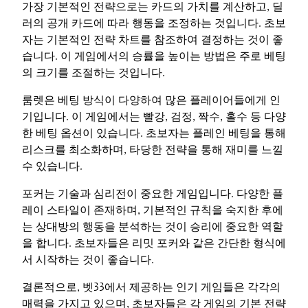
가장 기본적인 전략으로는 카드의 가치를 계산하고, 딜
러의 공개 카드에 따라 행동을 조정하는 것입니다. 초보
자는 기본적인 전략 차트를 참조하여 결정하는 것이 좋
습니다. 이 게임에서의 승률을 높이는 방법은 주로 베팅
의 크기를 조절하는 것입니다.
룸렛은 베팅 방식이 다양하여 많은 플레이어들에게 인
기입니다. 이 게임에서는 빨강, 검정, 짝수, 홀수 등 다양
한 베팅 옵션이 있습니다. 초보자는 플레인 베팅을 통해
리스크를 최소화하며, 타당한 전략을 통해 재미를 느낄
수 있습니다.
포커는 기술과 심리전이 중요한 게임입니다. 다양한 플
레이 스타일이 존재하며, 기본적인 규칙을 숙지한 후에
는 상대방의 행동을 분석하는 것이 승리에 중요한 역할
을 합니다. 초보자들은 리밋 포커와 같은 간단한 형식에
서 시작하는 것이 좋습니다.
결론적으로, 벳33에서 제공하는 인기 게임들은 각각의
매력을 가지고 있으며, 초보자들은 각 게임의 기본 전략