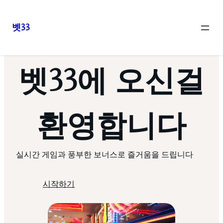
벳33
콘
텐
벳33에 오신걸
츠
로
바
로
환영합니다
가
기
실시간 게임과 풍부한 보너스로 즐거움을 드립니다
시작하기