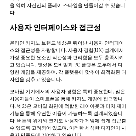
을 익혀 자신만의 플레이 스타일을 만들어갈 수 있습니
다.
사용자 인터페이스와 접근성
온라인 카지노 브랜드 벳33은 뛰어난 사용자 인터페이
스와 접근성을 자랑합니다. 사용자 경험(UX) 설계에서
가장 중요한 요소인 직관성과 편리함을 모두 충족시키
고 있습니다. 벳33은 모바일과 PC 플랫폼 모두에서 다
양한 게임을 제공하며, 각 플랫폼에 맞추어 최적화된 디
자인을 갖추고 있습니다.
모바일 기기에서의 사용자 경험은 특히 중요한데, 많은
사용자들이 스마트폰을 통해 카지노 게임에 접근합니
다. 벳33은 모바일 화면에 적합한 레이아웃과 터치 제어
기능을 통해 유연한 이용이 가능하도록 설계되었습니
다. 버튼의 위치와 크기도 사용자가 게임에 쉽게 접근할
수 있도록 고려되어 있으며, 이러한 세심한 디자인이 사
용자 만족도에 기여하고 있습니다.