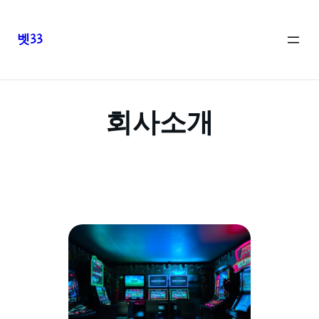
벳33
콘
텐
츠
회사소개
로
바
로
가
기